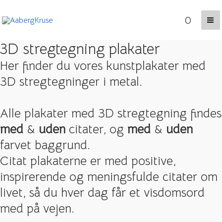
Gå
0
til
Ma
indholdet
3D stregtegning plakater
Me
Her finder du vores kunstplakater med
3D stregtegninger i metal.
Alle plakater med 3D stregtegning findes
med
&
uden
citater, og
med
&
uden
farvet baggrund.
Citat plakaterne er med positive,
inspirerende og meningsfulde citater om
livet, så du hver dag får et visdomsord
med på vejen.