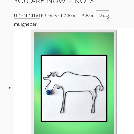
YOU ARE NOW – NO. 3
UDEN CITATER FARVET
299
kr.
–
399
kr.
Vælg
muligheder