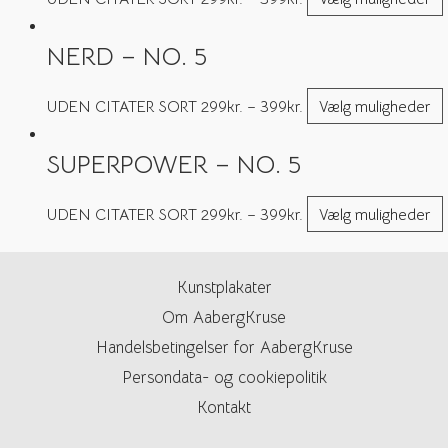
NERD – NO. 5
UDEN CITATER SORT
299
kr.
–
399
kr.
Vælg muligheder
SUPERPOWER – NO. 5
UDEN CITATER SORT
299
kr.
–
399
kr.
Vælg muligheder
Kunstplakater
Om AabergKruse
Handelsbetingelser for AabergKruse
Persondata- og cookiepolitik
Kontakt