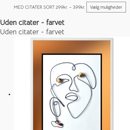
MED CITATER SORT
299
kr.
–
399
kr.
Vælg muligheder
Uden citater - farvet
Uden citater - farvet