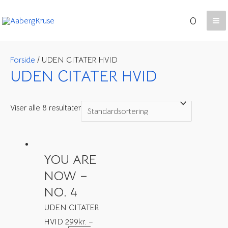
Gå
0
til
Ma
indholdet
Me
Forside
/ UDEN CITATER HVID
UDEN CITATER HVID
Viser alle 8 resultater
YOU ARE
NOW –
NO. 4
UDEN CITATER
HVID
299
kr.
–