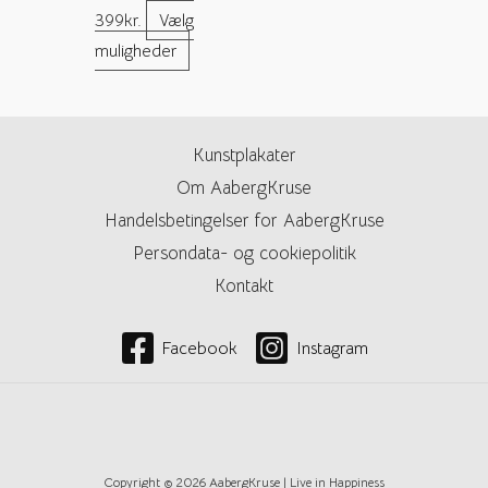
399
kr.
Vælg
muligheder
Kunstplakater
Om AabergKruse
Handelsbetingelser for AabergKruse
Persondata- og cookiepolitik
Kontakt
Facebook
Instagram
Copyright © 2026 AabergKruse | Live in Happiness