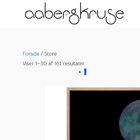
Gå
til
indholdet
Forside
/ Store
Viser 1–30 af 161 resultater
1