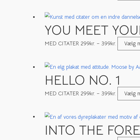
YOU MEET YOUR
MED CITATER
299
kr.
–
399
kr.
Vælg m
HELLO NO. 1
MED CITATER
299
kr.
–
399
kr.
Vælg m
INTO THE FORE