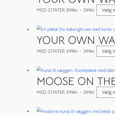
MED CITATER
299
kr.
–
399
kr.
Vælg m
YOUR OWN WAY
MED CITATER
299
kr.
–
399
kr.
Vælg m
MOOSE ON THE
MED CITATER
299
kr.
–
399
kr.
Vælg m