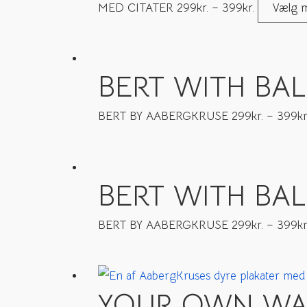
MED CITATER
299
kr.
–
399
kr.
Vælg m
BERT WITH BAL
BERT BY AABERGKRUSE
299
kr.
–
399
kr
BERT WITH BA
BERT BY AABERGKRUSE
299
kr.
–
399
kr
YOUR OWN WAY