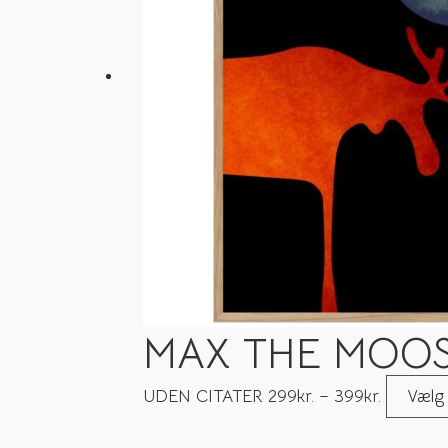
MAX THE MOO
UDEN CITATER
299
kr.
–
399
kr.
Vælg