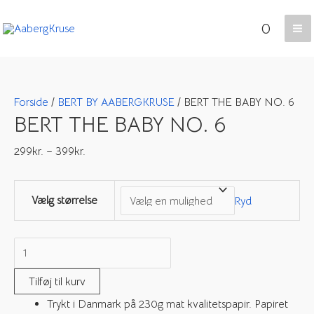
Gå
0
til
Ma
indholdet
Me
Forside
/
BERT BY AABERGKRUSE
/ BERT THE BABY NO. 6
BERT THE BABY NO. 6
299
kr.
–
399
kr.
Vælg størrelse
Ryd
BERT
THE
Tilføj til kurv
BABY
Trykt i Danmark på 230g mat kvalitetspapir. Papiret
NO.