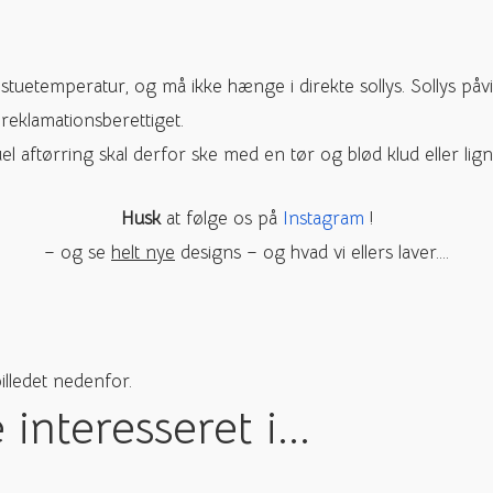
tuetemperatur, og må ikke hænge i direkte sollys. Sollys påvi
reklamationsberettiget.
l aftørring skal derfor ske med en tør og blød klud eller lig
Husk
at følge os på
Instagram
!
– og se
helt nye
designs – og hvad vi ellers laver….
billedet nedenfor.
nteresseret i...