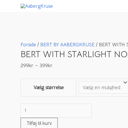
Gå
til
indholdet
Forside
/
BERT BY AABERGKRUSE
/ BERT WITH 
BERT WITH STARLIGHT NO.
299
kr.
–
399
kr.
Vælg størrelse
BERT
WITH
Tilføj til kurv
STARLIGHT