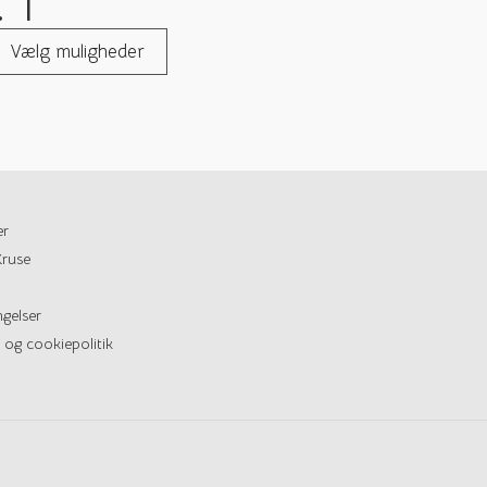
 1
Vælg muligheder
er
ruse
gelser
 og cookiepolitik