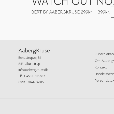
WATCH OUT NO.
BERT BY AABERGKRUSE
299
kr.
–
399
kr.
AabergKruse
Kunstplakat
Bendstrupvej 81
Om AabergK
8541 Skødstrup
Kontakt
info@aabergkruse.dk
Handelsbetin
Tlf. + 45 20813369
Persondata-
CVR. DK41764015