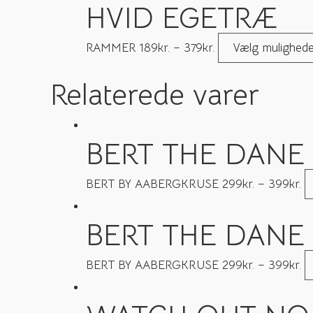
HVID EGETRÆ
RAMMER
189
kr.
–
379
kr.
Vælg mulighed
Relaterede varer
BERT THE DANE 
BERT BY AABERGKRUSE
299
kr.
–
399
kr.
BERT THE DANE 
BERT BY AABERGKRUSE
299
kr.
–
399
kr.