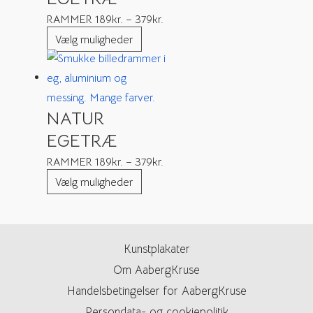
RAMMER
189
kr.
–
379
kr.
Vælg muligheder
NATUR
EGETRÆ
RAMMER
189
kr.
–
379
kr.
Vælg muligheder
Kunstplakater
Om AabergKruse
Handelsbetingelser for AabergKruse
Persondata- og cookiepolitik