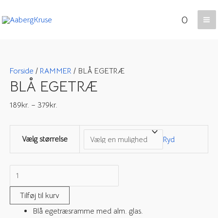
Gå
0
til
Ma
indholdet
Me
Forside
/
RAMMER
/ BLÅ EGETRÆ
BLÅ EGETRÆ
189
kr.
–
379
kr.
Vælg størrelse
Ryd
BLÅ
EGETRÆ
Tilføj til kurv
antal
Blå egetræsramme med alm. glas.