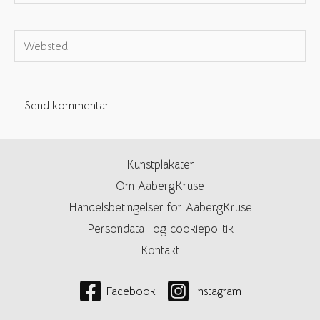
e-
mail*
Websted
Kunstplakater
Om AabergKruse
Handelsbetingelser for AabergKruse
Persondata- og cookiepolitik
Kontakt
Facebook
Instagram