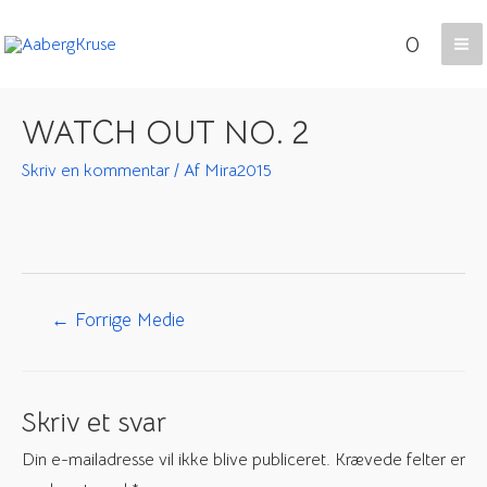
Gå
0
til
Ma
indholdet
Me
WATCH OUT NO. 2
Skriv en kommentar
/ Af
Mira2015
Indlægsnavigation
←
Forrige Medie
Skriv et svar
Din e-mailadresse vil ikke blive publiceret.
Krævede felter er