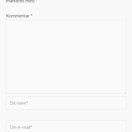
markeret med
*
Kommentar
*
Dit
navn*
Din