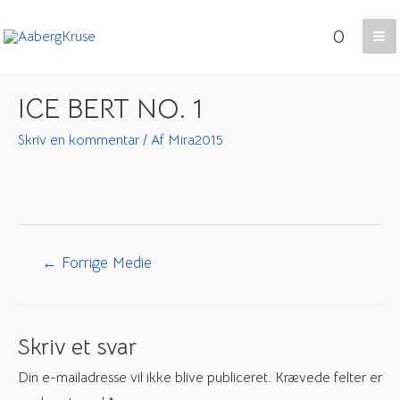
Gå
0
til
Ma
indholdet
Me
ICE BERT NO. 1
Skriv en kommentar
/ Af
Mira2015
Indlægsnavigation
←
Forrige Medie
Skriv et svar
Din e-mailadresse vil ikke blive publiceret.
Krævede felter er