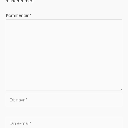
markeret med
*
Kommentar
*
Dit
navn*
Din