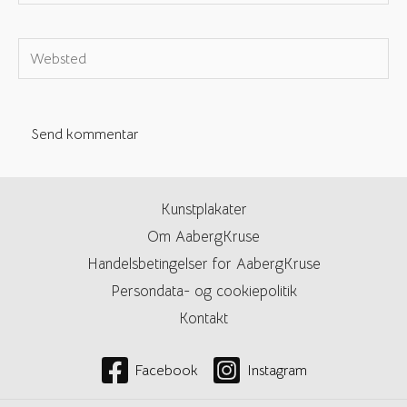
e-
mail*
Websted
Kunstplakater
Om AabergKruse
Handelsbetingelser for AabergKruse
Persondata- og cookiepolitik
Kontakt
Facebook
Instagram