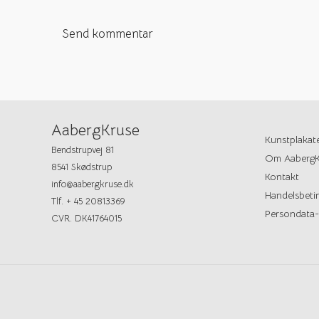
AabergKruse
Kunstplakat
Bendstrupvej 81
Om AabergK
8541 Skødstrup
Kontakt
info@aabergkruse.dk
Handelsbetin
Tlf. + 45 20813369
Persondata-
CVR. DK41764015