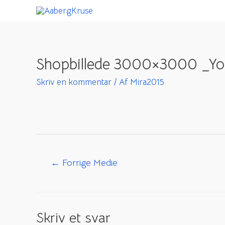
Gå
til
indholdet
Shopbillede 3000×3000 _Yo
Skriv en kommentar
/ Af
Mira2015
Indlægsnavigation
←
Forrige Medie
Skriv et svar