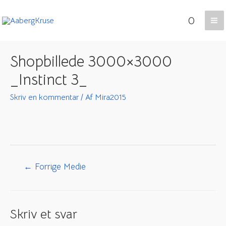
Gå
0
til
Ma
indholdet
Me
Shopbillede 3000×3000
_Instinct 3_
Skriv en kommentar
/ Af
Mira2015
Indlægsnavigation
←
Forrige Medie
Skriv et svar