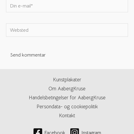
Din
e-
mail*
Websted
Kunstplakater
Om AabergKruse
Handelsbetingelser for AabergKruse
Persondata- og cookiepolitik
Kontakt
Facebook
Instagram