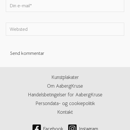
Din
e-
mail*
Websted
Kunstplakater
Om AabergKruse
Handelsbetingelser for AabergKruse
Persondata- og cookiepolitik
Kontakt
Facebook
Instagram