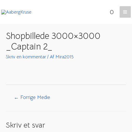
Gå
0
til
Ma
indholdet
Me
Shopbillede 3000×3000
_Captain 2_
Skriv en kommentar
/ Af
Mira2015
Indlægsnavigation
←
Forrige Medie
Skriv et svar