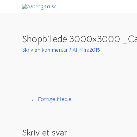
Gå
til
indholdet
Shopbillede 3000×3000 _Ca
Skriv en kommentar
/ Af
Mira2015
Indlægsnavigation
←
Forrige Medie
Skriv et svar