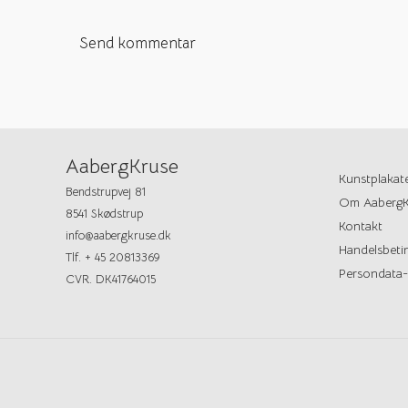
AabergKruse
Kunstplakat
Bendstrupvej 81
Om AabergK
8541 Skødstrup
Kontakt
info@aabergkruse.dk
Handelsbetin
Tlf. + 45 20813369
Persondata-
CVR. DK41764015