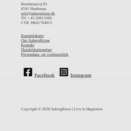
Bendstrupvej 81
8541 Skødstrup
info@aabergkruse.dk
Tlf. + 45 20813369
CVR. DK41764015
Kunstplakater
Om AabergKruse
Kontakt
Handelsbetingelser
Persondata- og cookiepolitik
Facebook
Instagram
Copyright © 2026 AabergKruse | Live in Happiness