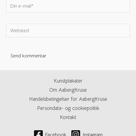
Din
e-
mail*
Websted
Kunstplakater
Om AabergKruse
Handelsbetingelser for AabergKruse
Persondata- og cookiepolitik
Kontakt
Facebook
Instagram