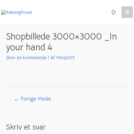
Gå
0
til
Ma
indholdet
Me
Shopbillede 3000×3000 _In
your hand 4
Skriv en kommentar
/ Af
Mira2015
Indlægsnavigation
←
Forrige Medie
Skriv et svar