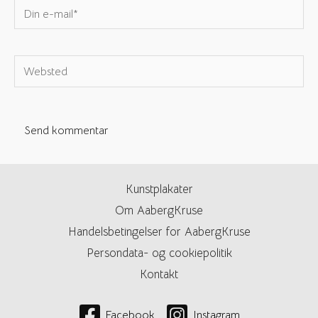
Din
e-
mail*
Websted
Kunstplakater
Om AabergKruse
Handelsbetingelser for AabergKruse
Persondata- og cookiepolitik
Kontakt
Facebook
Instagram