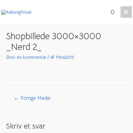
Gå
0
til
Ma
indholdet
Me
Shopbillede 3000×3000
_Nerd 2_
Skriv en kommentar
/ Af
Mira2015
Indlægsnavigation
←
Forrige Medie
Skriv et svar