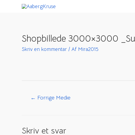
Gå
til
indholdet
Shopbillede 3000×3000 _Su
Skriv en kommentar
/ Af
Mira2015
Indlægsnavigation
←
Forrige Medie
Skriv et svar