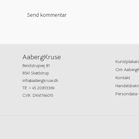
AabergKruse
Kunstplakat
Bendstrupvej 81
Om AabergK
8541 Skødstrup
Kontakt
info@aabergkruse.dk
Handelsbetin
Tlf. + 45 20813369
Persondata-
CVR. DK41764015