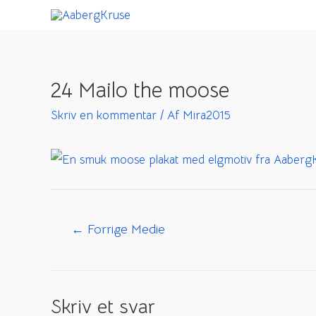
Gå
til
indholdet
24 Mailo the moose
Skriv en kommentar
/ Af
Mira2015
Indlægsnavigation
←
Forrige Medie
Skriv et svar