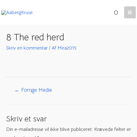
Gå
0
til
Ma
indholdet
Me
8 The red herd
Skriv en kommentar
/ Af
Mira2015
Indlægsnavigation
←
Forrige Medie
Skriv et svar
Din e-mailadresse vil ikke blive publiceret.
Krævede felter er