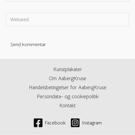
e-
mail*
Websted
Kunstplakater
Om AabergKruse
Handelsbetingelser for AabergKruse
Persondata- og cookiepolitik
Kontakt
Facebook
Instagram