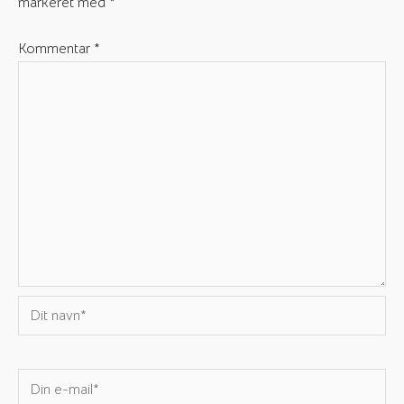
markeret med
*
Kommentar
*
Dit
navn*
Din