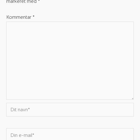
markeret med
*
Kommentar
*
Dit
navn*
Din