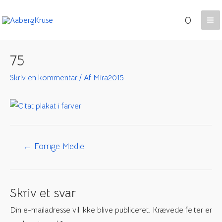
Gå
0
til
Ma
indholdet
Me
75
Skriv en kommentar
/ Af
Mira2015
Indlægsnavigation
←
Forrige Medie
Skriv et svar
Din e-mailadresse vil ikke blive publiceret.
Krævede felter er