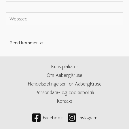
e-
mail*
Websted
Kunstplakater
Om AabergKruse
Handelsbetingelser for AabergKruse
Persondata- og cookiepolitik
Kontakt
Facebook
Instagram