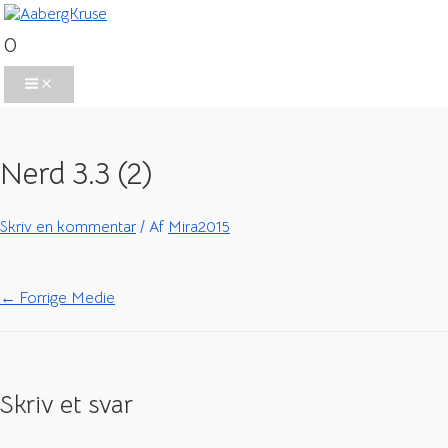
Gå
til
0
indholdet
Main
Menu
Nerd 3.3 (2)
Skriv en kommentar
/ Af
Mira2015
Indlægsnavigation
←
Forrige Medie
Skriv et svar