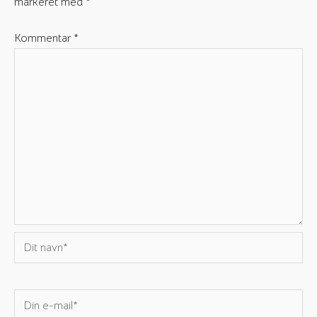
markeret med
*
Kommentar
*
Dit
navn*
Din