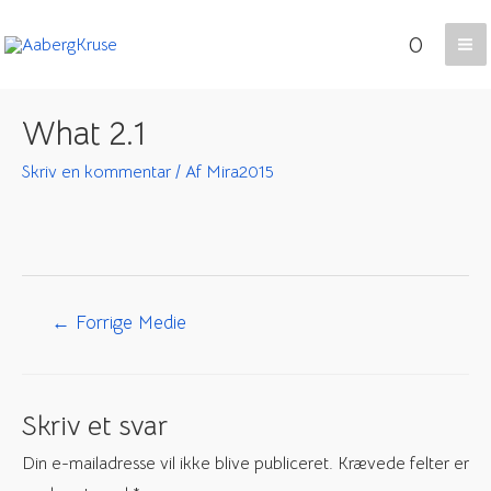
Gå
0
til
Ma
indholdet
Me
What 2.1
Skriv en kommentar
/ Af
Mira2015
Indlægsnavigation
←
Forrige Medie
Skriv et svar
Din e-mailadresse vil ikke blive publiceret.
Krævede felter er