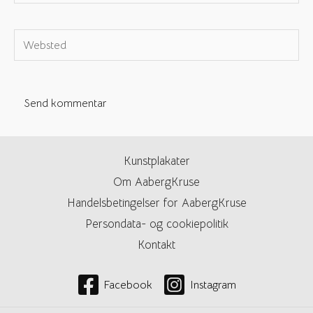
e-
mail*
Websted
Kunstplakater
Om AabergKruse
Handelsbetingelser for AabergKruse
Persondata- og cookiepolitik
Kontakt
Facebook
Instagram