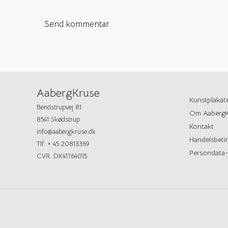
AabergKruse
Kunstplakat
Bendstrupvej 81
Om AabergK
8541 Skødstrup
Kontakt
info@aabergkruse.dk
Handelsbetin
Tlf. + 45 20813369
Persondata-
CVR. DK41764015