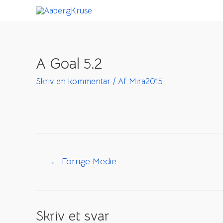
Gå
til
indholdet
A Goal 5.2
Skriv en kommentar
/ Af
Mira2015
Indlægsnavigation
←
Forrige Medie
Skriv et svar