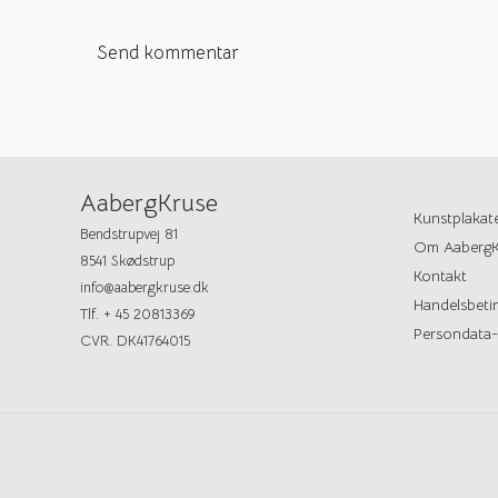
AabergKruse
Kunstplakat
Bendstrupvej 81
Om AabergK
8541 Skødstrup
Kontakt
info@aabergkruse.dk
Handelsbetin
Tlf. + 45 20813369
Persondata-
CVR. DK41764015