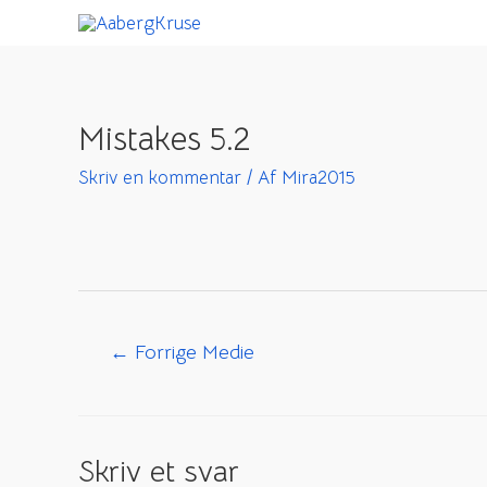
Gå
til
indholdet
Mistakes 5.2
Skriv en kommentar
/ Af
Mira2015
Indlægsnavigation
←
Forrige Medie
Skriv et svar