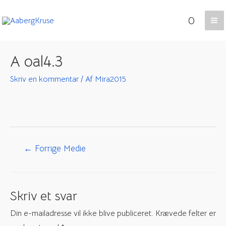
Gå
0
til
Ma
indholdet
Me
A oal4.3
Skriv en kommentar
/ Af
Mira2015
Indlægsnavigation
←
Forrige Medie
Skriv et svar
Din e-mailadresse vil ikke blive publiceret.
Krævede felter er