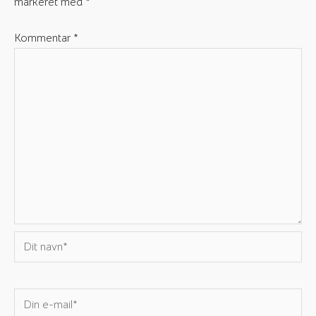
markeret med
*
Kommentar
*
Dit
navn*
Din