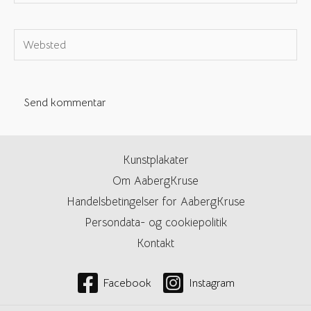
e-
mail*
Websted
Kunstplakater
Om AabergKruse
Handelsbetingelser for AabergKruse
Persondata- og cookiepolitik
Kontakt
Facebook
Instagram