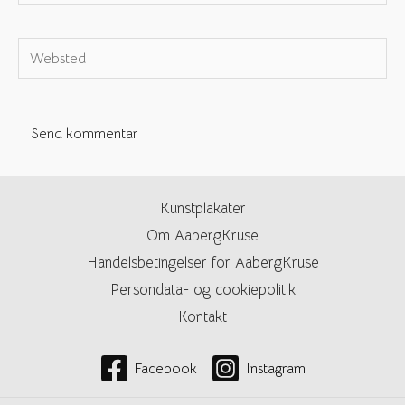
e-
mail*
Websted
Kunstplakater
Om AabergKruse
Handelsbetingelser for AabergKruse
Persondata- og cookiepolitik
Kontakt
Facebook
Instagram