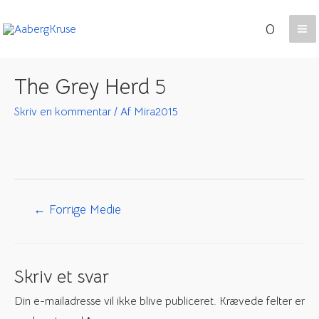
Gå
0
til
Ma
indholdet
Me
The Grey Herd 5
Skriv en kommentar
/ Af
Mira2015
Indlægsnavigation
←
Forrige Medie
Skriv et svar
Din e-mailadresse vil ikke blive publiceret.
Krævede felter er