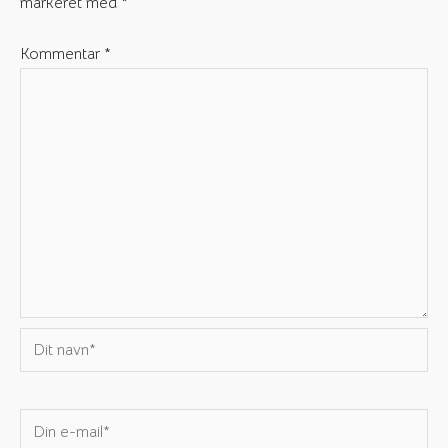
markeret med
*
Kommentar
*
Dit
navn*
Din