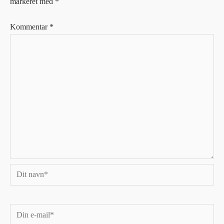
markeret med
*
Kommentar
*
Dit
navn*
Din