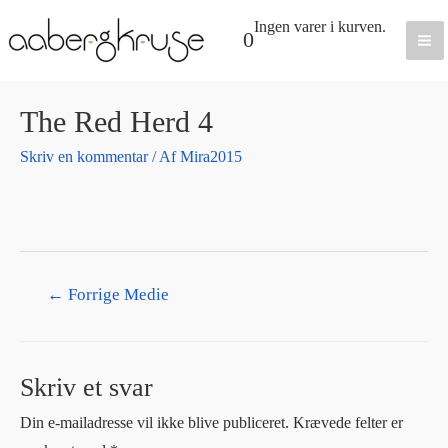
Gå
Ingen varer i kurven.
0
til
Ma
indholdet
Me
The Red Herd 4
Skriv en kommentar
/ Af
Mira2015
Indlægsnavigation
←
Forrige Medie
Skriv et svar
Din e-mailadresse vil ikke blive publiceret.
Krævede felter er