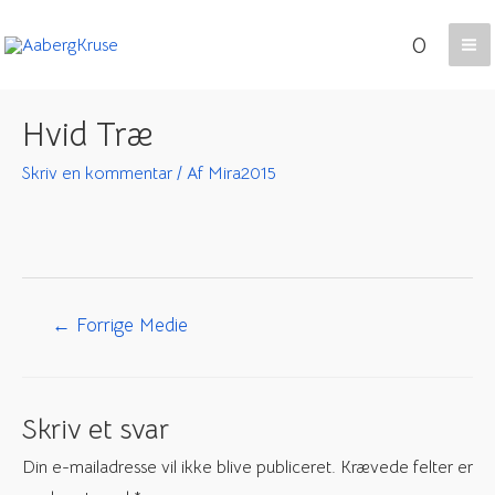
Gå
0
til
Ma
indholdet
Me
Hvid Træ
Skriv en kommentar
/ Af
Mira2015
Indlægsnavigation
←
Forrige Medie
Skriv et svar
Din e-mailadresse vil ikke blive publiceret.
Krævede felter er