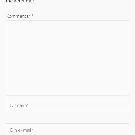
markeret med
*
Kommentar
*
Dit
navn*
Din