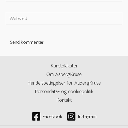
e-
mail*
Websted
Kunstplakater
Om AabergKruse
Handelsbetingelser for AabergKruse
Persondata- og cookiepolitik
Kontakt
Facebook
Instagram