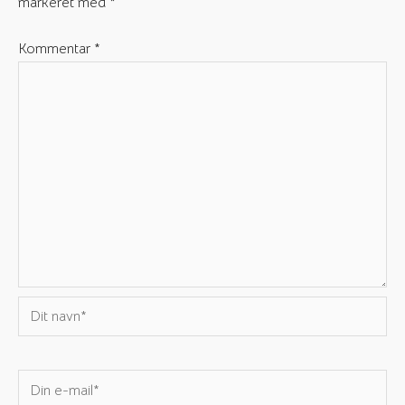
markeret med
*
Kommentar
*
Dit
navn*
Din