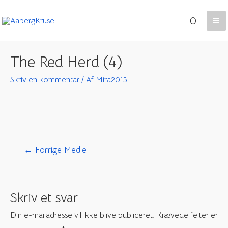
Gå
0
til
Ma
indholdet
Me
The Red Herd (4)
Skriv en kommentar
/ Af
Mira2015
Indlægsnavigation
←
Forrige Medie
Skriv et svar
Din e-mailadresse vil ikke blive publiceret.
Krævede felter er