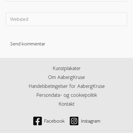
e-
mail*
Websted
Kunstplakater
Om AabergKruse
Handelsbetingelser for AabergKruse
Persondata- og cookiepolitik
Kontakt
Facebook
Instagram