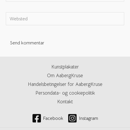
e-
mail*
Websted
Kunstplakater
Om AabergKruse
Handelsbetingelser for AabergKruse
Persondata- og cookiepolitik
Kontakt
Facebook
Instagram