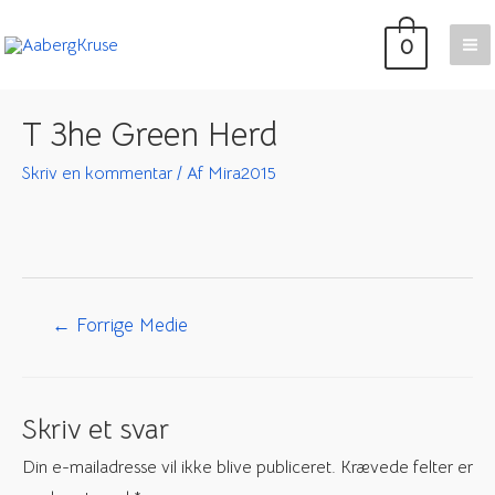
Gå
0
til
Ma
indholdet
Me
T 3he Green Herd
Skriv en kommentar
/ Af
Mira2015
Indlægsnavigation
←
Forrige Medie
Skriv et svar
Din e-mailadresse vil ikke blive publiceret.
Krævede felter er