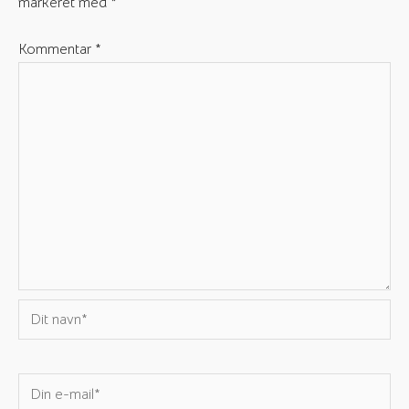
markeret med
*
Kommentar
*
Dit
navn*
Din