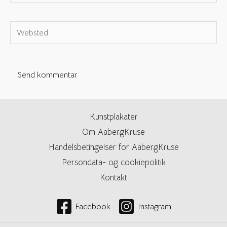
e-
mail*
Websted
Kunstplakater
Om AabergKruse
Handelsbetingelser for AabergKruse
Persondata- og cookiepolitik
Kontakt
Facebook
Instagram