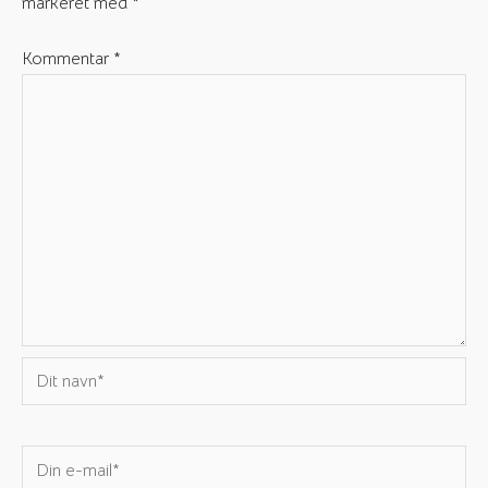
markeret med
*
Kommentar
*
Dit
navn*
Din