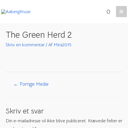
Gå
0
til
Ma
indholdet
Me
The Green Herd 2
Skriv en kommentar
/ Af
Mira2015
Indlægsnavigation
←
Forrige Medie
Skriv et svar
Din e-mailadresse vil ikke blive publiceret.
Krævede felter er