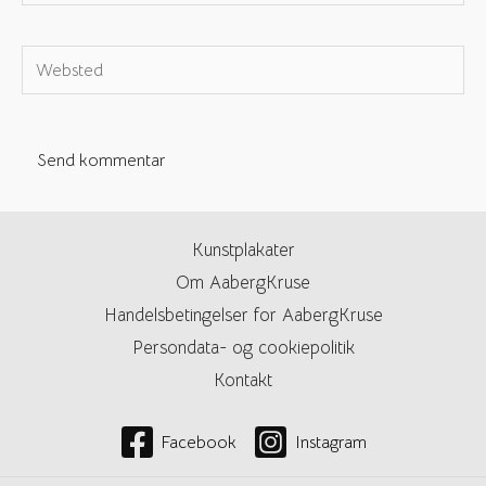
e-
mail*
Websted
Kunstplakater
Om AabergKruse
Handelsbetingelser for AabergKruse
Persondata- og cookiepolitik
Kontakt
Facebook
Instagram