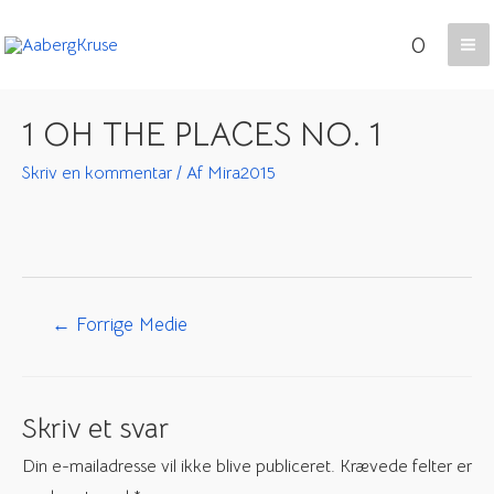
Gå
0
til
Ma
indholdet
Me
1 OH THE PLACES NO. 1
Skriv en kommentar
/ Af
Mira2015
Indlægsnavigation
←
Forrige Medie
Skriv et svar
Din e-mailadresse vil ikke blive publiceret.
Krævede felter er