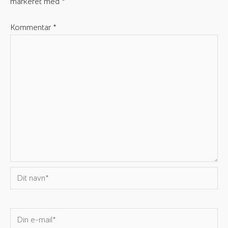
markeret med
*
Kommentar
*
Dit
navn*
Din