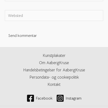
e-
mail*
Websted
Kunstplakater
Om AabergKruse
Handelsbetingelser for AabergKruse
Persondata- og cookiepolitik
Kontakt
Facebook
Instagram