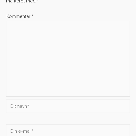
markeret med
*
Kommentar
*
Dit
navn*
Din