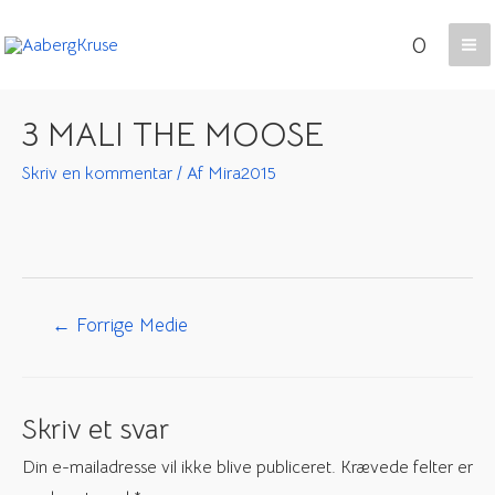
Gå
0
til
Ma
indholdet
Me
3 MALI THE MOOSE
Skriv en kommentar
/ Af
Mira2015
Indlægsnavigation
←
Forrige Medie
Skriv et svar
Din e-mailadresse vil ikke blive publiceret.
Krævede felter er