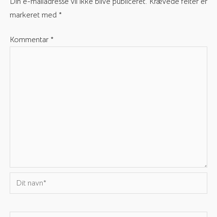
Din e-mailadresse vil ikke blive publiceret.
Krævede felter er
markeret med
*
Kommentar
*
Dit
navn*