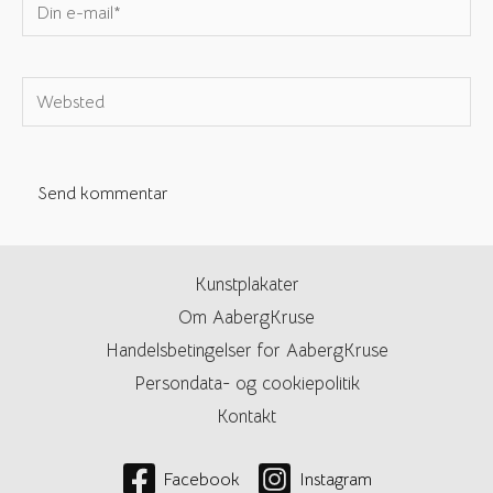
Din
e-
mail*
Websted
Kunstplakater
Om AabergKruse
Handelsbetingelser for AabergKruse
Persondata- og cookiepolitik
Kontakt
Facebook
Instagram