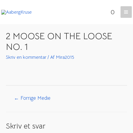
Gå
0
til
Ma
indholdet
Me
2 MOOSE ON THE LOOSE
NO. 1
Skriv en kommentar
/ Af
Mira2015
Indlægsnavigation
←
Forrige Medie
Skriv et svar