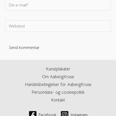
Din
e-
mail*
Websted
Kunstplakater
Om AabergKruse
Handelsbetingelser for AabergKruse
Persondata- og cookiepolitik
Kontakt
Facebook
Instagram