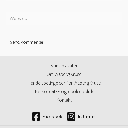
e-
mail*
Websted
Kunstplakater
Om AabergKruse
Handelsbetingelser for AabergKruse
Persondata- og cookiepolitik
Kontakt
Facebook
Instagram