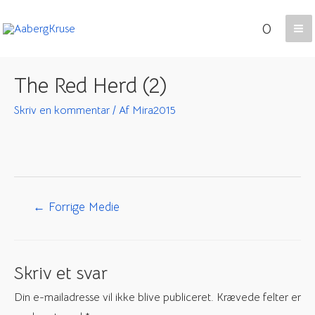
Gå
0
til
Ma
indholdet
Me
The Red Herd (2)
Skriv en kommentar
/ Af
Mira2015
Indlægsnavigation
←
Forrige Medie
Skriv et svar
Din e-mailadresse vil ikke blive publiceret.
Krævede felter er