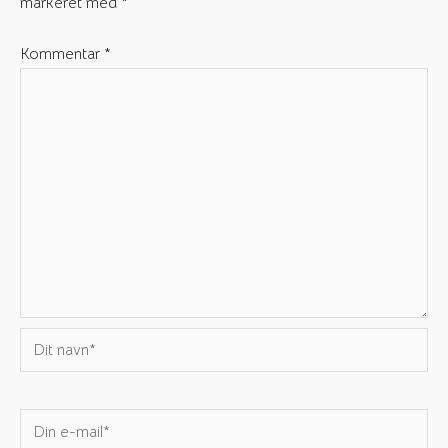
markeret med
*
Kommentar
*
Dit
navn*
Din