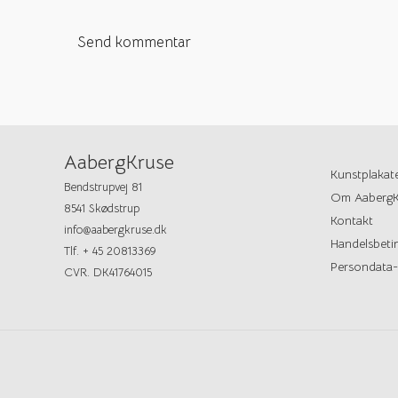
AabergKruse
Kunstplakat
Bendstrupvej 81
Om AabergK
8541 Skødstrup
Kontakt
info@aabergkruse.dk
Handelsbetin
Tlf. + 45 20813369
Persondata-
CVR. DK41764015