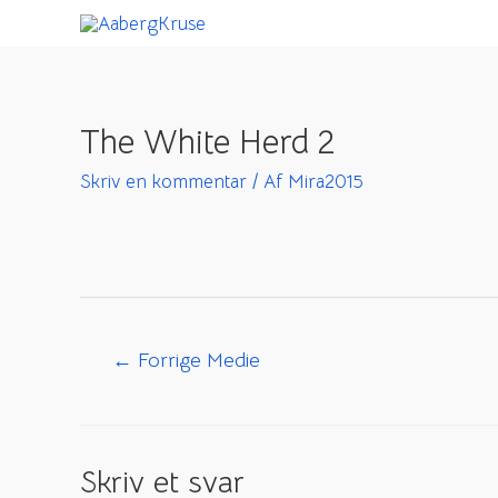
Gå
til
indholdet
The White Herd 2
Skriv en kommentar
/ Af
Mira2015
Indlægsnavigation
←
Forrige Medie
Skriv et svar