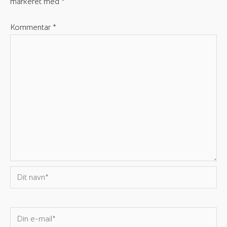
markeret med
*
Kommentar
*
Dit
navn*
Din