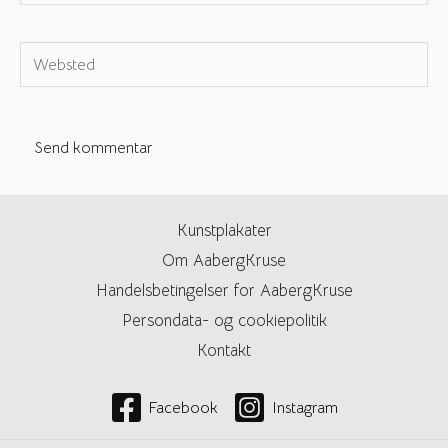
e-
mail*
Websted
Kunstplakater
Om AabergKruse
Handelsbetingelser for AabergKruse
Persondata- og cookiepolitik
Kontakt
Facebook
Instagram