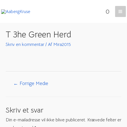
Gå
0
til
Ma
indholdet
Me
T 3he Green Herd
Skriv en kommentar
/ Af
Mira2015
Indlægsnavigation
←
Forrige Medie
Skriv et svar
Din e-mailadresse vil ikke blive publiceret.
Krævede felter er