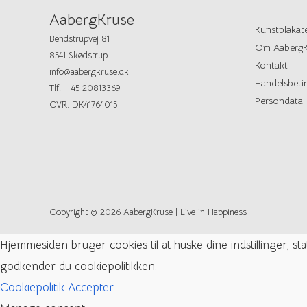
AabergKruse
Kunstplakat
Bendstrupvej 81
Om AabergK
8541 Skødstrup
Kontakt
info@aabergkruse.dk
Handelsbetin
Tlf. + 45 20813369
Persondata-
CVR. DK41764015
Copyright © 2026 AabergKruse | Live in Happiness
Hjemmesiden bruger cookies til at huske dine indstillinger, s
godkender du cookiepolitikken.
Cookiepolitik
Accepter