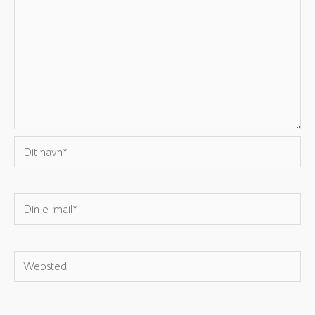
Dit
navn*
Din
e-
mail*
Websted