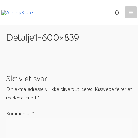
Gå
0
til
Ma
indholdet
Me
Detalje1-600×839
Skriv et svar
Din e-mailadresse vil ikke blive publiceret.
Krævede felter er
markeret med
*
Kommentar
*