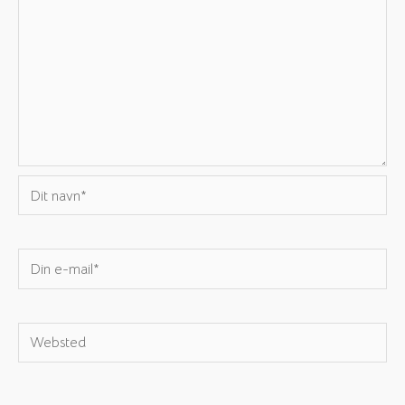
Dit
navn*
Din
e-
mail*
Websted