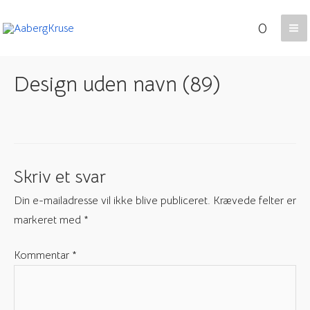
Gå
0
til
Ma
indholdet
Me
Design uden navn (89)
Skriv et svar
Din e-mailadresse vil ikke blive publiceret.
Krævede felter er
markeret med
*
Kommentar
*