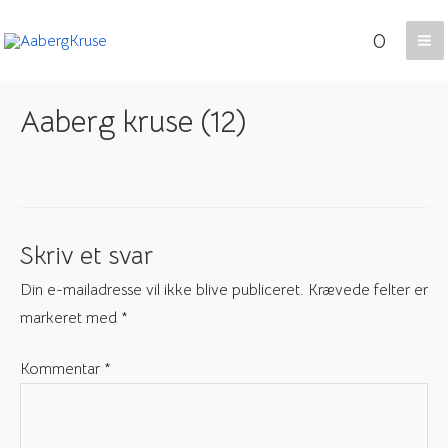
Gå
0
til
Ma
indholdet
Me
Aaberg kruse (12)
Skriv et svar
Din e-mailadresse vil ikke blive publiceret.
Krævede felter er
markeret med
*
Kommentar
*