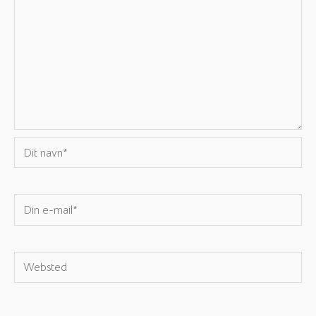
Dit
navn*
Din
e-
mail*
Websted