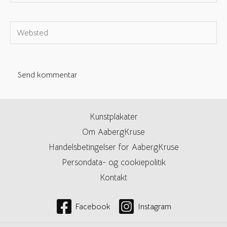
e-
mail*
Websted
Kunstplakater
Om AabergKruse
Handelsbetingelser for AabergKruse
Persondata- og cookiepolitik
Kontakt
Facebook
Instagram