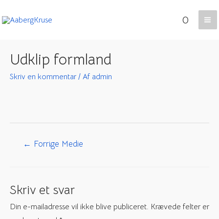
Gå
0
til
Ma
indholdet
Me
Udklip formland
Skriv en kommentar
/ Af
admin
Indlægsnavigation
←
Forrige Medie
Skriv et svar
Din e-mailadresse vil ikke blive publiceret.
Krævede felter er