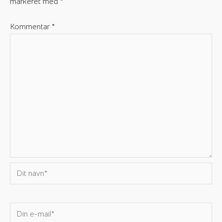
markeret med
*
Kommentar
*
Dit
navn*
Din