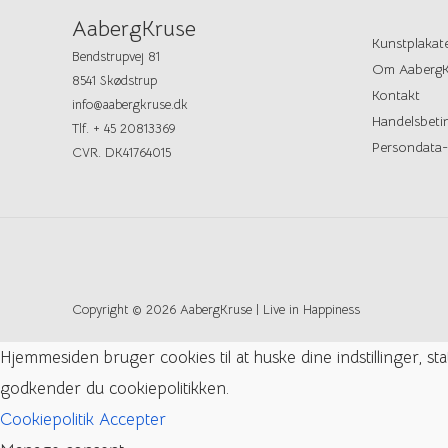
AabergKruse
Kunstplakat
Bendstrupvej 81
Om AabergK
8541 Skødstrup
Kontakt
info@aabergkruse.dk
Handelsbetin
Tlf. + 45 20813369
Persondata-
CVR. DK41764015
Copyright © 2026 AabergKruse | Live in Happiness
Hjemmesiden bruger cookies til at huske dine indstillinger, s
godkender du cookiepolitikken.
Cookiepolitik
Accepter