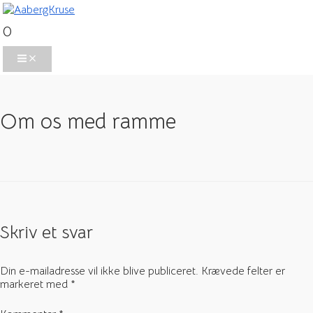
Gå
til
0
indholdet
Main
Menu
Om os med ramme
Skriv et svar
Din e-mailadresse vil ikke blive publiceret.
Krævede felter er
markeret med
*