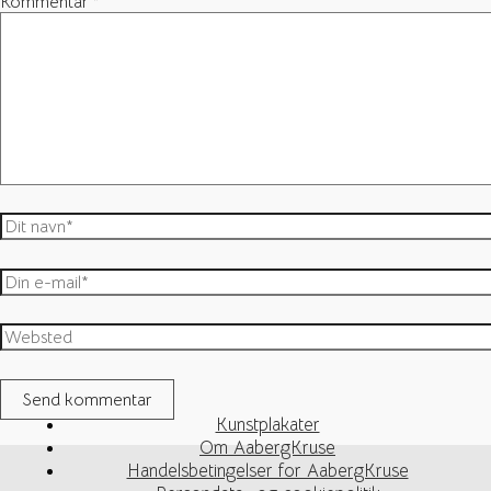
Kommentar
*
Dit
navn*
Din
e-
mail*
Websted
Kunstplakater
Om AabergKruse
Handelsbetingelser for AabergKruse