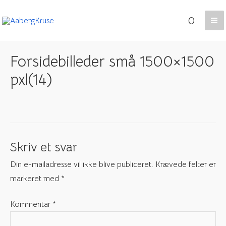
Gå
0
til
Ma
indholdet
Me
Forsidebilleder små 1500×1500
pxl(14)
Skriv et svar
Din e-mailadresse vil ikke blive publiceret.
Krævede felter er
markeret med
*
Kommentar
*