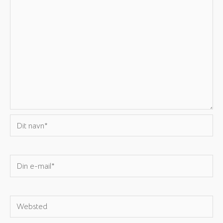
Dit
navn*
Din
e-
mail*
Websted