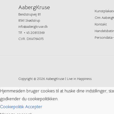
AabergKruse
Kunstplakat
Bendstrupvej 81
Om AabergK
8541 Skødstrup
Kontakt
info@aabergkruse.dk
Handelsbetin
Tlf. + 45 20813369
Persondata-
CVR. DK41764015
Copyright © 2026 AabergKruse | Live in Happiness
Hjemmesiden bruger cookies til at huske dine indstillinger, s
godkender du cookiepolitikken.
Cookiepolitik
Accepter