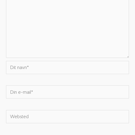
Dit
navn*
Din
e-
mail*
Websted