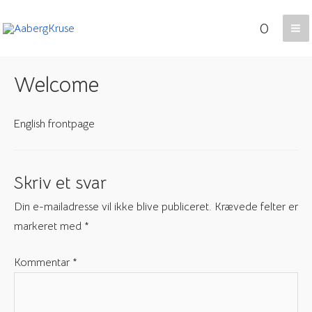
Gå
0
til
Ma
indholdet
Me
Welcome
English frontpage
Skriv et svar
Din e-mailadresse vil ikke blive publiceret.
Krævede felter er
markeret med
*
Kommentar
*